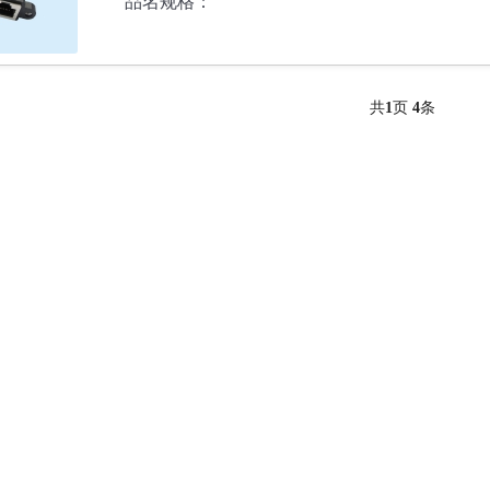
品名规格：
共
1
页
4
条