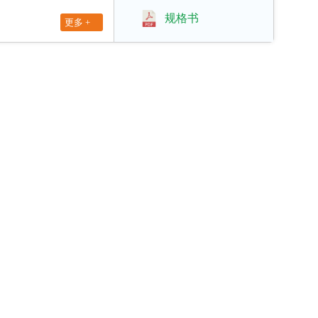
规格书
更多 +